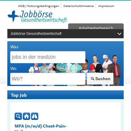
AGB / Nutzungsbedingungen
Datenschutzhinweise
Impressum
Arbeitgeberbereich
Jobbörse Gesundheitswirtschaft
Was
Wo
Suchen
Top Job
MFA (m/w/d) Chest-Pain-