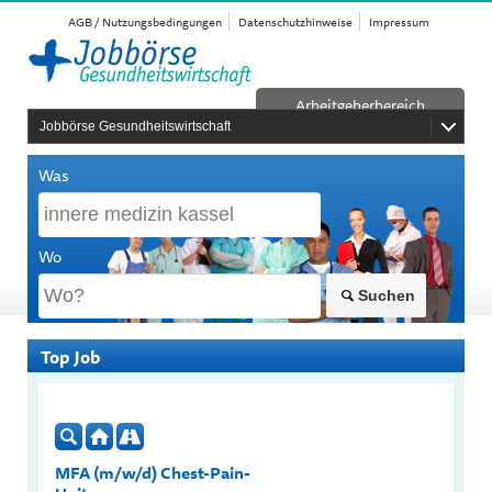
AGB / Nutzungsbedingungen
Datenschutzhinweise
Impressum
Arbeitgeberbereich
Jobbörse Gesundheitswirtschaft
Was
Wo
Suchen
Top Job
MFA (m/w/d) Chest-Pain-