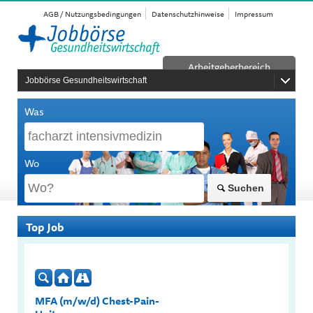
AGB / Nutzungsbedingungen
Datenschutzhinweise
Impressum
Arbeitgeberbereich
Jobbörse Gesundheitswirtschaft
Was
Wo
Suchen
Top Job
MFA (m/w/d) Chest-Pain-