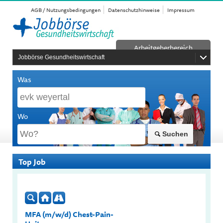
AGB / Nutzungsbedingungen
Datenschutzhinweise
Impressum
Arbeitgeberbereich
Jobbörse Gesundheitswirtschaft
Was
Wo
Suchen
Top Job
MFA (m/w/d) Chest-Pain-