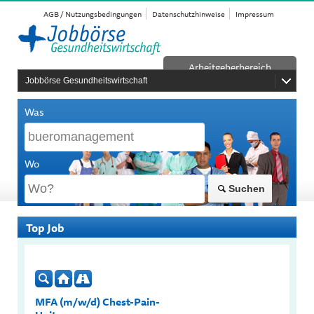
AGB / Nutzungsbedingungen
Datenschutzhinweise
Impressum
Arbeitgeberbereich
Jobbörse Gesundheitswirtschaft
Was
Wo
Suchen
Top Job
MFA (m/w/d) Chest-Pain-