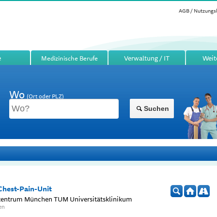
AGB / Nutzungs
e
Verwaltung / IT
Weit
Medizinische Berufe
Wo
(Ort oder PLZ)
Suchen
hest-Pain-Unit
zentrum München TUM Universitätsklinikum
en