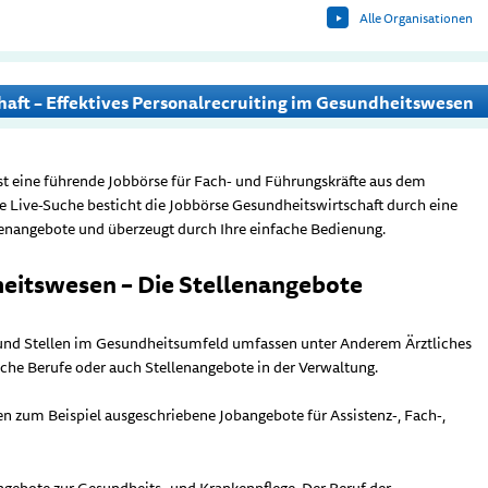
Alle Organisationen
haft – Effektives Personalrecruiting im Gesundheitswesen
st eine führende Jobbörse für Fach- und Führungskräfte aus dem
e Live-Suche besticht die Jobbörse Gesundheitswirtschaft durch eine
lenangebote und überzeugt durch Ihre einfache Bedienung.
eitswesen – Die Stellenangebote
und Stellen im Gesundheitsumfeld umfassen unter Anderem Ärztliches
sche Berufe oder auch Stellenangebote in der Verwaltung.
nden zum Beispiel ausgeschriebene Jobangebote für Assistenz-, Fach-,
angebote zur Gesundheits- und Krankenpflege. Der Beruf der