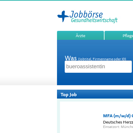
Ärzte
Pfleg
Was
(Jobtitel, Firmenname oder ID)
Top Job
MFA (m/w/d) C
Deutsches Herz
Einsatzort: Münch