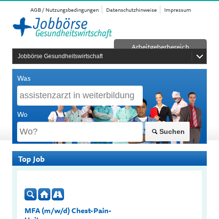
AGB / Nutzungsbedingungen
Datenschutzhinweise
Impressum
Arbeitgeberbereich
Jobbörse Gesundheitswirtschaft
Was
Wo
Suchen
Top Job
MFA (m/w/d) Chest-Pain-