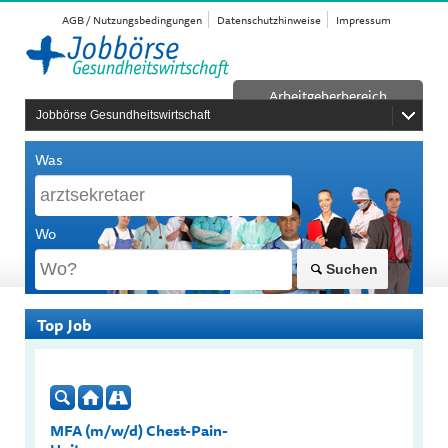
AGB / Nutzungsbedingungen
Datenschutzhinweise
Impressum
Arbeitgeberbereich
Jobbörse Gesundheitswirtschaft
Was
Wo
Suchen
Top Job
MFA (m/w/d) Chest-Pain-