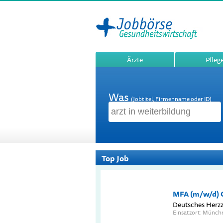
Ärzte
Pfleg
Was
(Jobtitel, Firmenname oder ID)
Top Job
MFA (m/w/d) C
Deutsches Herz
Einsatzort: Münch