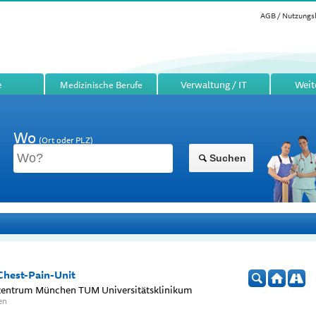
AGB / Nutzungs
e
Verwaltung / IT
Weit
Medizinische Berufe
Wo
(Ort oder PLZ)
Suchen
hest-Pain-Unit
zentrum München TUM Universitätsklinikum
en