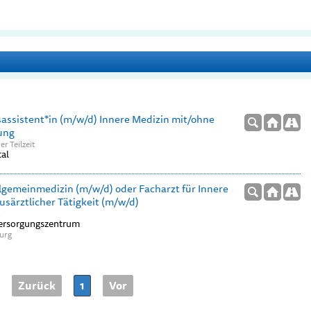
assistent*in (m/w/d) Innere Medizin mit/ohne
ung
er Teilzeit
al
llgemeinmedizin (m/w/d) oder Facharzt für Innere
usärztlicher Tätigkeit (m/w/d)
t
Versorgungszentrum
burg
Zurück
1
Vor