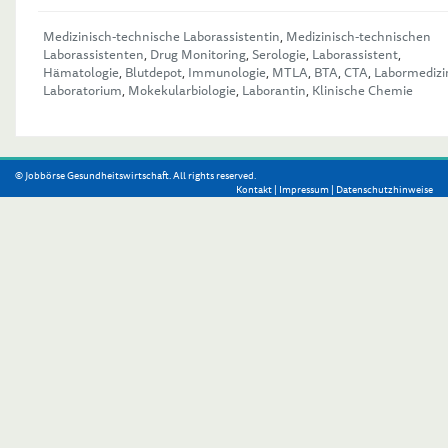
Medizinisch-technische Laborassistentin
,
Medizinisch-technischen
Laborassistenten
,
Drug Monitoring
,
Serologie
,
Laborassistent
,
Hämatologie
,
Blutdepot
,
Immunologie
,
MTLA
,
BTA
,
CTA
,
Labormedizi
Laboratorium
,
Mokekularbiologie
,
Laborantin
,
Klinische Chemie
© Jobbörse Gesundheitswirtschaft. All rights reserved.
Kontakt
|
Impressum
|
Datenschutzhinweise