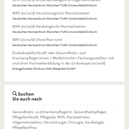
Deutsches Herzzentrum München TUM Universitätsklinikum
MFA (m/w/d) Herzchirurgische Normalstation
Deutsches Herzzentrum München TUM Universitätsklinikum
MFA (m/w/d) Kardiologische Normalstation
Deutsches Herzzentrum München TUM Universitätsklinikum
MFA (m/w/d) Chest-Pain-Unit
Deutsches Herzzentrum München TUM Universitätsklinikum
Endoskopiefachkraft oder Gesundheits- und
Krankenpfleger:innen / Medizinische:r Fachangestellte:r mit
und ohne Fachweiterbildung in der Endoskopie (m/w/d)
Evangelisches Klinikum Köln Weyertal GmbH
Suchen
Sie auch nach
Gesundheits- und Krankenpflegerin
,
Gesundheitspfleger
,
Pflegefachkraft
,
Pflegejob
,
MFA
,
Herzkatheter
,
Allgemeinstation
,
Herzchirurgie
,
Chirurgie
,
Kardiologie
,
Pflegefachfrau