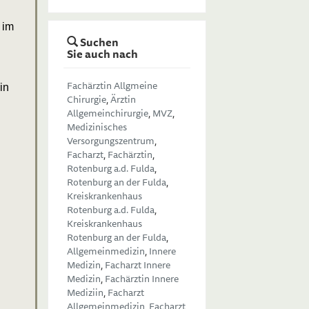
 im
Suchen
Sie auch nach
Fachärztin Allgmeine
in
Chirurgie
,
Ärztin
Allgemeinchirurgie
,
MVZ
,
Medizinisches
Versorgungszentrum
,
Facharzt
,
Fachärztin
,
Rotenburg a.d. Fulda
,
Rotenburg an der Fulda
,
Kreiskrankenhaus
Rotenburg a.d. Fulda
,
Kreiskrankenhaus
Rotenburg an der Fulda
,
Allgemeinmedizin
,
Innere
Medizin
,
Facharzt Innere
Medizin
,
Fachärztin Innere
Mediziin
,
Facharzt
Allgemeinmedizin
,
Facharzt