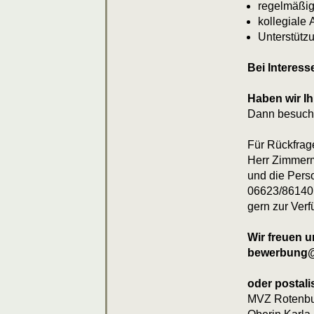
regelmäßig
kollegiale 
Unterstütz
Bei Interess
Haben wir Ih
Dann besuche
Für Rückfrage
Herr Zimmerm
und die Pers
06623/86140
gern zur Verf
Wir freuen u
bewerbung@
oder postali
MVZ Rotenbu