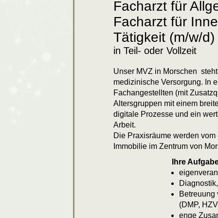
Facharzt für All
Facharzt für Inne
Tätigkeit (m/w/d)
in Teil- oder Vollzeit
Unser MVZ in Morschen steht 
medizinische Versorgung. In e
Fachangestellten (mit Zusatz
Altersgruppen mit einem breit
digitale Prozesse und ein wer
Arbeit.
Die Praxisräume werden vom d
Immobilie im Zentrum von Mo
Ihre Aufgab
eigenveran
Diagnostik
Betreuung 
(DMP, HZV
enge Zusam