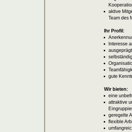
Kooperatio
aktive Mit
Team des
Ihr Profil:
Anerkennun
Interesse a
ausgeprägt
selbständig
Organisati
Teamfähigk
gute Kennt
Wir bieten:
eine unbefri
attraktive 
Eingruppi
geregelte 
flexible Ar
umfangreic