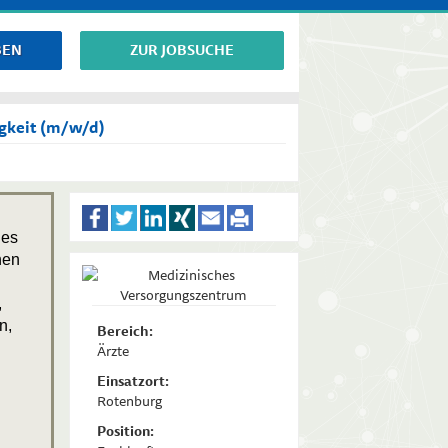
BEN
ZUR JOBSUCHE
igkeit (m/w/d)
des
hen
,
n,
Bereich:
Ärzte
Einsatzort:
Rotenburg
Position: