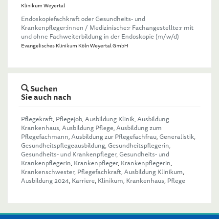
Klinikum Weyertal
Endoskopiefachkraft oder Gesundheits- und
Krankenpfleger:innen / Medizinische:r Fachangestellte:r mit
und ohne Fachweiterbildung in der Endoskopie (m/w/d)
Evangelisches Klinikum Köln Weyertal GmbH
Suchen
Sie auch nach
Pflegekraft
,
Pflegejob
,
Ausbildung Klinik
,
Ausbildung
Krankenhaus
,
Ausbildung Pflege
,
Ausbildung zum
Pflegefachmann
,
Ausbildung zur Pflegefachfrau
,
Generalistik
,
Gesundheitspflegeausbildung
,
Gesundheitspflegerin
,
Gesundheits- und Krankenpfleger
,
Gesundheits- und
Krankenpflegerin
,
Krankenpfleger
,
Krankenpflegerin
,
Krankenschwester
,
Pflegefachkraft
,
Ausbildung Klinikum
,
Ausbildung 2024
,
Karriere
,
Klinikum
,
Krankenhaus
,
Pflege